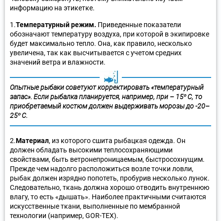
информацию на этикетке.
1.
Температурный режим.
Приведенные показатели
обозначают температуру воздуха, при которой в экипировке
будет максимально тепло. Она, как правило, несколько
увеличена, так как высчитывается с учетом средних
значений ветра и влажности.
Опытные рыбаки советуют корректировать «температурный
запас». Если рыбалка планируется, например, при – 15º C, то
приобретаемый костюм должен выдерживать морозы до -20–
25º C.
2.
Материал
, из которого сшита рыбацкая одежда. Он
должен обладать высокими теплосохраняющими
свойствами, быть ветронепроницаемым, быстросохнущим.
Прежде чем надолго расположиться возле точки ловли,
рыбак должен изрядно попотеть, пробурив несколько лунок.
Следовательно, ткань должна хорошо отводить внутреннюю
влагу, то есть «дышать». Наиболее практичными считаются
искусственные ткани, выполненные по мембранной
технологии (например, GOR-TEX).