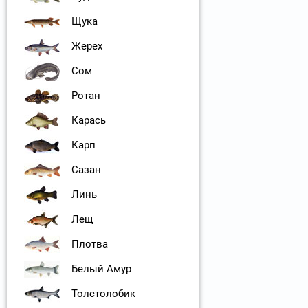
Щука
Жерех
Сом
Ротан
Карась
Карп
Сазан
Линь
Лещ
Плотва
Белый Амур
Толстолобик