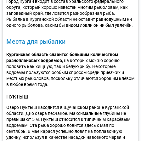
Город Курган входит в состав Уральского федерального
округа, который хорошо известен многим рыболовам, как
заповедный край, где ловится разнообразная рыба.
Рыбалка в Курганской области не оставит равнодушным ни
одного рыболова, каким бы видом ловли он ни был увлечён.
Места для рыбалки
Курганская область славится большим количеством
разноплановых водоёмов,
на которых можно хорошо
половить как хищную, так и белую рыбу. Некоторые
водоёмы пользуются особым спросом среди приезжих и
местных рыболовов, поскольку отличаются хорошим клёвом
в любое время года.
ПУКТЫШ
Озеро Пуктыш находится в Щучанском районе Курганской
области. Дно озера песчаное. Максимальные глубины не
превышают 5 м. Пуктыш относится к типичным карасёвым
водоёмам. Эта рыба хорошо ловится здесь с мая по
сентябрь. В мае карася успешно ловят на поплавочную
удочку, используя в качестве насадки навозного червя и