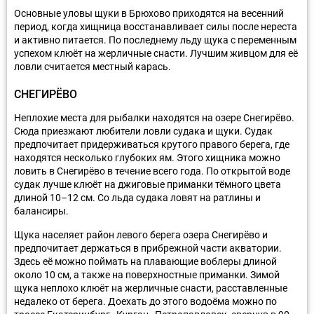
Основные уловы щуки в Брюхово приходятся на весенний
период, когда хищница восстанавливает силы после нереста
и активно питается. По последнему льду щука с переменным
успехом клюёт на жерличные снасти. Лучшим живцом для её
ловли считается местный карась.
СНЕГИРЁВО
Неплохие места для рыбалки находятся на озере Снегирёво.
Сюда приезжают любители ловли судака и щуки. Судак
предпочитает придерживаться крутого правого берега, где
находятся несколько глубоких ям. Этого хищника можно
ловить в Снегирёво в течение всего года. По открытой воде
судак лучше клюёт на джиговые приманки тёмного цвета
длиной 10–12 см. Со льда судака ловят на ратлины и
балансиры.
Щука населяет район левого берега озера Снегирёво и
предпочитает держаться в прибрежной части акватории.
Здесь её можно поймать на плавающие воблеры длиной
около 10 см, а также на поверхностные приманки. Зимой
щука неплохо клюёт на жерличные снасти, расставленные
недалеко от берега. Доехать до этого водоёма можно по