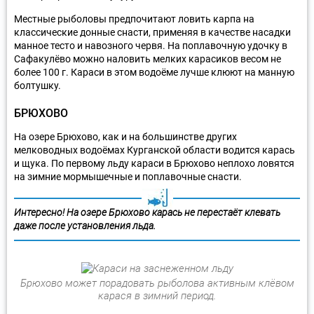
Местные рыболовы предпочитают ловить карпа на
классические донные снасти, применяя в качестве насадки
манное тесто и навозного червя. На поплавочную удочку в
Сафакулёво можно наловить мелких карасиков весом не
более 100 г. Караси в этом водоёме лучше клюют на манную
болтушку.
БРЮХОВО
На озере Брюхово, как и на большинстве других
мелководных водоёмах Курганской области водится карась
и щука. По первому льду караси в Брюхово неплохо ловятся
на зимние мормышечные и поплавочные снасти.
Интересно! На озере Брюхово карась не перестаёт клевать
даже после установления льда.
Брюхово может порадовать рыболова активным клёвом
карася в зимний период.