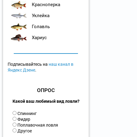
Красноперка
Уклейка
Голавль
Хариус
Подписывайтесь на
наш канал в
Яндекс Дзене
.
ОПРОС
Какой ваш любимый вид ловли?
В
Спиннинг
а
Фидер
р
Поплавочная ловля
и
Другое
а