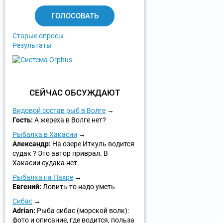
н
т
ы
Старые опросы
Результаты
СЕЙЧАС ОБСУЖДАЮТ
Видовой состав рыб в Волге
Гость:
А жереха в Волге нет?
Рыбалка в Хакасии
Александр:
На озере Иткуль водится
судак ? Это автор приврал. В
Хакасии судака нет.
Рыбалка на Пахре
Евгений:
Ловить-то надо уметь
Сибас
Adrian:
Рыба сибас (морской волк):
фото и описание, где водится, польза