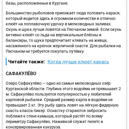
базы, расположенные в Кургане.
Большинство рыболовов приезжает сюда половить карася,
который водится здесь в огромном количестве и отлично
клюёт на поплавочную удочку в мелководных заливах.
Окунь и щука лучше ловятся на Песчаном зимой. Если окунь
активно клюёт со льда на вертикальные блёсны и
балансиры, то щука предпочитает клевать на живца,
насаженного на крючок жерличной снасти. Для рыбалки на
Песчаном не требуется покупать путёвку.
Читайте также:
Когда лучше клюет карась
САФАКУЛЁВО
Озеро Сафакулёво — одно из самых мелководных озёр
Курганской области. Глубина этого водоёма не превышает 2
м. Сафакулёво пользуется популярностью у любителей
карповой рыбалки. Средний размер карпа в водоёме не
превышает 2 кг. Эту рыбу здесь ловят на лёгкую фидерную
снасть класса пикер. Оснастку стараются забросить
поближе к стене камыша, который растёт по всему
периметру Сафакулёво. Наживкой служат пелетс и
консервированная кукуруза.