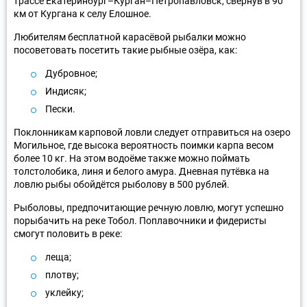
трассе Екатеринбург–Курган–Петропавловск, свернув в 90
км от Кургана к селу Елошное.
Любителям бесплатной карасёвой рыбалки можно
посоветовать посетить такие рыбные озёра, как:
Дубровное;
Индисяк;
Пески.
Поклонникам карповой ловли следует отправиться на озеро
Могильное, где высока вероятность поимки карпа весом
более 10 кг. На этом водоёме также можно поймать
толстолобика, линя и белого амура. Дневная путёвка на
ловлю рыбы обойдётся рыболову в 500 рублей.
Рыболовы, предпочитающие речную ловлю, могут успешно
порыбачить на реке Тобол. Поплавочники и фидеристы
смогут половить в реке:
леща;
плотву;
уклейку;