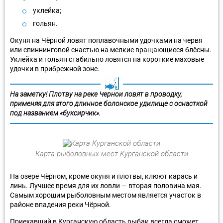
уклейка;
гольян.
Окуня на Чёрной ловят поплавочными удочками на червя
или спиннинговой снастью на мелкие вращающиеся блёсны.
Уклейка и гольян стабильно ловятся на короткие маховые
удочки в прибрежной зоне.
На заметку! Плотву на реке Чёрной ловят в проводку,
применяя для этого длинное болонское удилище с оснасткой
под названием «буксирчик».
Карта рыболовных мест Курганской области
На озере Чёрном, кроме окуня и плотвы, клюют карась и
линь. Лучшее время для их ловли — вторая половина мая.
Самым хорошим рыболовным местом является участок в
районе впадения реки Чёрной.
Приехавший в Курганскую область рыбак всегда сможет