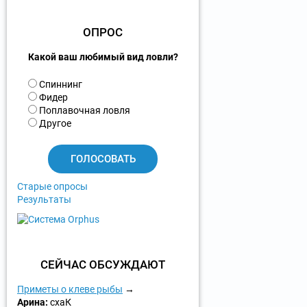
ОПРОС
Какой ваш любимый вид ловли?
В
Спиннинг
а
Фидер
р
Поплавочная ловля
и
Другое
а
н
т
ы
Старые опросы
Результаты
СЕЙЧАС ОБСУЖДАЮТ
Приметы о клеве рыбы
Арина:
схаК