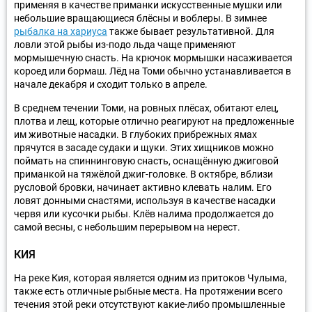
применяя в качестве приманки искусственные мушки или
небольшие вращающиеся блёсны и воблеры. В зимнее
рыбалка на хариуса
также бывает результативной. Для
ловли этой рыбы из-подо льда чаще применяют
мормышечную снасть. На крючок мормышки насаживается
короед или бормаш. Лёд на Томи обычно устанавливается в
начале декабря и сходит только в апреле.
В среднем течении Томи, на ровных плёсах, обитают елец,
плотва и лещ, которые отлично реагируют на предложенные
им животные насадки. В глубоких прибрежных ямах
прячутся в засаде судаки и щуки. Этих хищников можно
поймать на спиннинговую снасть, оснащённую джиговой
приманкой на тяжёлой джиг-головке. В октябре, вблизи
русловой бровки, начинает активно клевать налим. Его
ловят донными снастями, используя в качестве насадки
червя или кусочки рыбы. Клёв налима продолжается до
самой весны, с небольшим перерывом на нерест.
КИЯ
На реке Кия, которая является одним из притоков Чулыма,
также есть отличные рыбные места. На протяжении всего
течения этой реки отсутствуют какие-либо промышленные