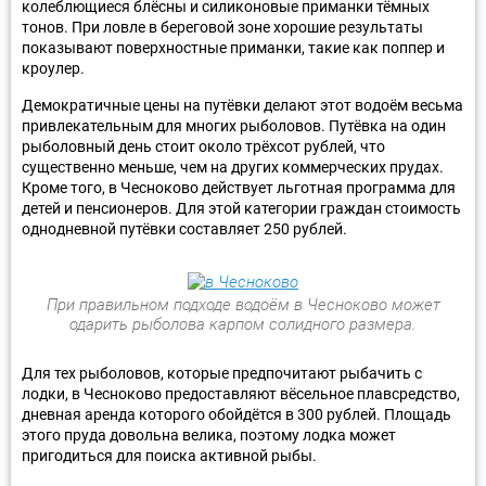
колеблющиеся блёсны и силиконовые приманки тёмных
тонов. При ловле в береговой зоне хорошие результаты
показывают поверхностные приманки, такие как поппер и
кроулер.
Демократичные цены на путёвки делают этот водоём весьма
привлекательным для многих рыболовов. Путёвка на один
рыболовный день стоит около трёхсот рублей, что
существенно меньше, чем на других коммерческих прудах.
Кроме того, в Чесноково действует льготная программа для
детей и пенсионеров. Для этой категории граждан стоимость
однодневной путёвки составляет 250 рублей.
При правильном подходе водоём в Чесноково может
одарить рыболова карпом солидного размера.
Для тех рыболовов, которые предпочитают рыбачить с
лодки, в Чесноково предоставляют вёсельное плавсредство,
дневная аренда которого обойдётся в 300 рублей. Площадь
этого пруда довольна велика, поэтому лодка может
пригодиться для поиска активной рыбы.