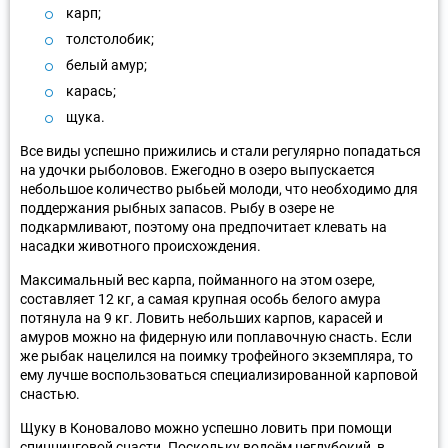
карп;
толстолобик;
белый амур;
карась;
щука.
Все виды успешно прижились и стали регулярно попадаться
на удочки рыболовов. Ежегодно в озеро выпускается
небольшое количество рыбьей молоди, что необходимо для
поддержания рыбных запасов. Рыбу в озере не
подкармливают, поэтому она предпочитает клевать на
насадки животного происхождения.
Максимальный вес карпа, пойманного на этом озере,
составляет 12 кг, а самая крупная особь белого амура
потянула на 9 кг. Ловить небольших карпов, карасей и
амуров можно на фидерную или поплавочную снасть. Если
же рыбак нацелился на поимку трофейного экземпляра, то
ему лучше воспользоваться специализированной карповой
снастью.
Щуку в Коновалово можно успешно ловить при помощи
спиннинговой снасти. Поскольку водоём неглубокий, в