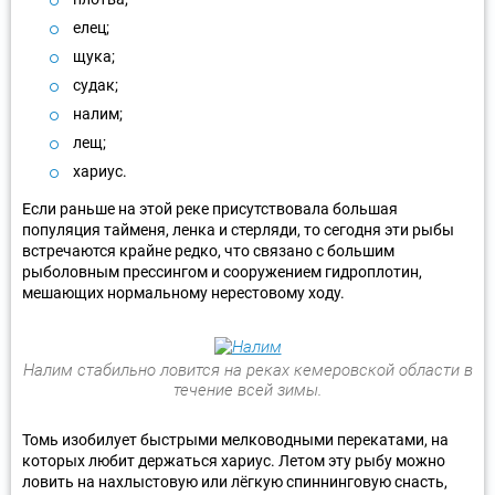
елец;
щука;
судак;
налим;
лещ;
хариус.
Если раньше на этой реке присутствовала большая
популяция тайменя, ленка и стерляди, то сегодня эти рыбы
встречаются крайне редко, что связано с большим
рыболовным прессингом и сооружением гидроплотин,
мешающих нормальному нерестовому ходу.
Налим стабильно ловится на реках кемеровской области в
течение всей зимы.
Томь изобилует быстрыми мелководными перекатами, на
которых любит держаться хариус. Летом эту рыбу можно
ловить на нахлыстовую или лёгкую спиннинговую снасть,