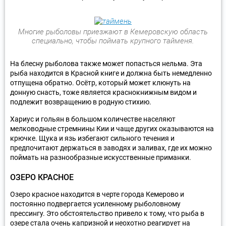
Многие рыболовы приезжают в Кемеровскую область
специально, чтобы поймать крупного тайменя.
На блесну рыболова также может попасться нельма. Эта
рыба находится в Красной книге и должна быть немедленно
отпущена обратно. Осётр, который может клюнуть на
донную снасть, тоже является краснокнижным видом и
подлежит возвращению в родную стихию.
Хариус и гольян в большом количестве населяют
мелководные стремнины Кии и чаще других оказываются на
крючке. Щука и язь избегают сильного течения и
предпочитают держаться в заводях и заливах, где их можно
поймать на разнообразные искусственные приманки.
ОЗЕРО КРАСНОЕ
Озеро красное находится в черте города Кемерово и
постоянно подвергается усиленному рыболовному
прессингу. Это обстоятельство привело к тому, что рыба в
озере стала очень капризной и неохотно реагирует на