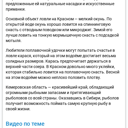
предложенные ей натуральные насадки и искусственные
приманки.
Основной объект ловли на Красном — мелкий окунь. По
открытой воде окунь хорошо ловится на спиннинговую
снасть с отводным поводком или микроджиг. Зимой его
лучше ловить на тонкую мормышечную снасть с подсадкой
мотыля.
Любители поплавочной удочки могут попытать счастье в
ловле карася, который на этом водоёме достигает весьма
солидных размеров. Карась предпочитает держаться в
верхней части озера. В Красном довольно много уклейки,
которая стабильно ловится на поплавочную снасть. Весной
на этом водоёме можно неплохо половить плотву.
Кемеровская область — красивейший край, обладающий
огромными рыбными запасами и притягивающий
рыболовов со всей страны. Оказавшись в Сибири, рыболов
получает возможность поймать самую крупную рыбу в
своей жизни.
Видео по теме