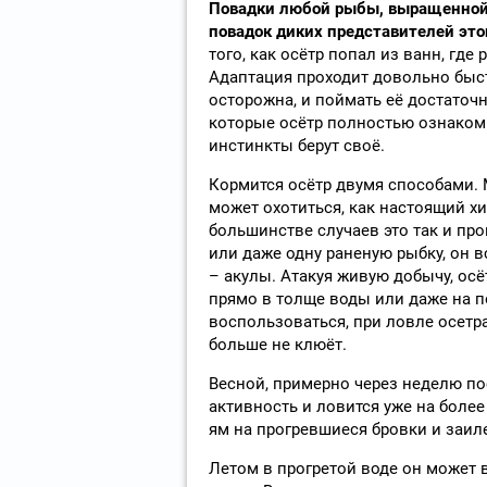
Повадки любой рыбы, выращенной 
повадок диких представителей это
того, как осётр попал из ванн, где
Адаптация проходит довольно быст
осторожна, и поймать её достаточн
которые осётр полностью ознаком
инстинкты берут своё.
Кормится осётр двумя способами. М
может охотиться, как настоящий хи
большинстве случаев это так и про
или даже одну раненую рыбку, он 
– акулы. Атакуя живую добычу, осё
прямо в толще воды или даже на 
воспользоваться, при ловле осетра 
больше не клюёт.
Весной, примерно через неделю по
активность и ловится уже на бол
ям на прогревшиеся бровки и заиле
Летом в прогретой воде он может 