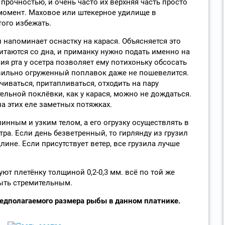
рочностью, и очень часто их верхняя часть просто
момент. Маховое или штекерное удилище в
ого избежать.
 напоминает оснастку на карася. Объясняется это
питаются со дна, и приманку нужно подать именно на
ния рта у осетра позволяет ему потихоньку обсосать
вильно огруженный поплавок даже не пошевелится.
иваться, притапливаться, отходить на пару
ельной поклёвки, как у карася, можно не дождаться.
а этих еле заметных потяжках.
инным и узким телом, а его огрузку осуществлять в
ра. Если день безветренный, то гирлянду из грузил
ине. Если присутствует ветер, все грузила лучше
ют плетёнку толщиной 0,2-0,3 мм. всё по той же
ыть стремительным.
едполагаемого размера рыбы в данном платнике.