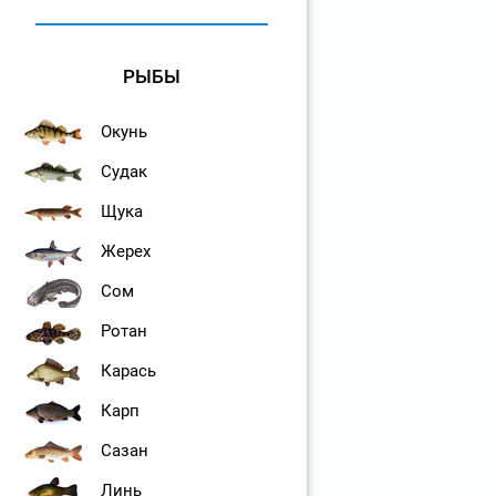
РЫБЫ
Окунь
Судак
Щука
Жерех
Сом
Ротан
Карась
Карп
Сазан
Линь