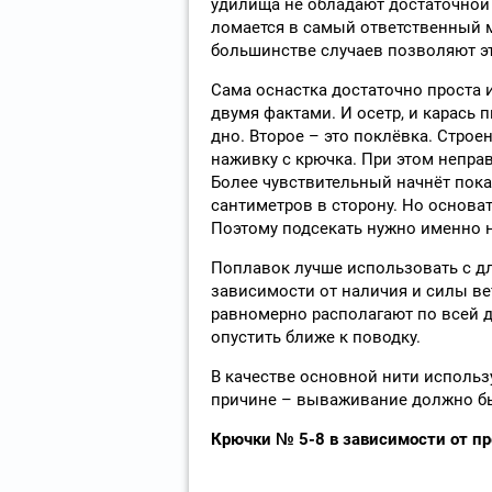
удилища не обладают достаточной п
ломается в самый ответственный 
большинстве случаев позволяют эт
Сама оснастка достаточно проста и
двумя фактами. И осетр, и карась 
дно. Второе – это поклёвка. Строе
наживку с крючка. При этом непра
Более чувствительный начнёт покач
сантиметров в сторону. Но основат
Поэтому подсекать нужно именно н
Поплавок лучше использовать с дл
зависимости от наличия и силы вет
равномерно располагают по всей дл
опустить ближе к поводку.
В качестве основной нити использу
причине – вываживание должно б
Крючки № 5-8 в зависимости от пр