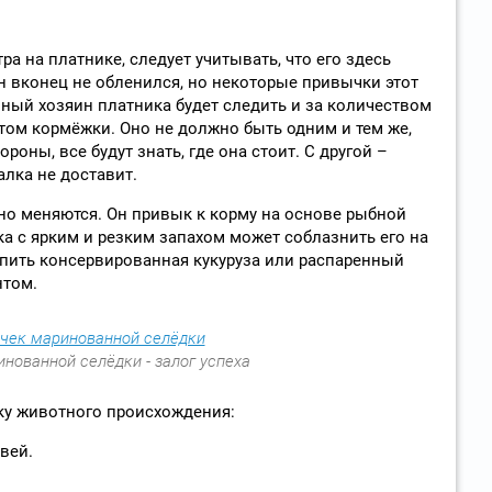
тра на платнике, следует учитывать, что его здесь
н вконец не обленился, но некоторые привычки этот
мный хозяин платника будет следить и за количеством
естом кормёжки. Оно не должно быть одним и тем же,
ороны, все будут знать, где она стоит. С другой –
алка не доставит.
 но меняются. Он привык к корму на основе рыбной
ка с ярким и резким запахом может соблазнить его на
упить консервированная кукуруза или распаренный
нтом.
нованной селёдки - залог успеха
ку животного происхождения:
вей.