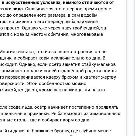
в искусственных условиях, немного отличаются от
го же вида.
Сказывается это в первое время после
 рос до определённого размера, в сам водоём.
ро, но именно в этот период рыба наименее
о просто. Однако уже через пару-тройку дней, за
ится с новым местом обитания, многовековые
ногие считают, что из-за своего строения он не
щник, и собирает корм исключительно со дна. В
исходит. Однако, если осётр заметил стайку мальков
вспоминает повадки своей отдалённой родственницы
тр переворачивается кверху брюхом и хватает жертву
поверхности. Этой особенностью можно
зимой, когда он, кроме как на живца, ни на что
сле схода льда, осётр начинает постепенно проявлять
ее привычные приманки. Рыба выходит из зимовальных
нные столы, где и собирает корм со дна.
выйти даже на ближнюю бровку, где глубина менее