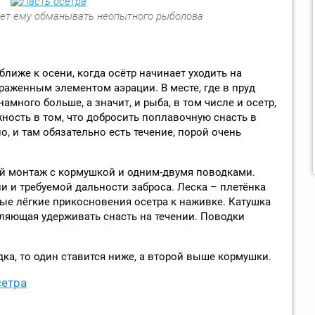
яет ему обманывать неопытного рыболова
лиже к осени, когда осётр начинает уходить на
раженным элементом аэрации. В месте, где в пруд
амного больше, а значит, и рыба, в том числе и осетр,
ность в том, что добросить поплавочную снасть в
, и там обязательно есть течение, порой очень
й монтаж с кормушкой и одним-двумя поводками.
и и требуемой дальности заброса. Леска – плетёнка
амые лёгкие прикосновения осетра к наживке. Катушка
ляющая удерживать снасть на течении. Поводки
ка, то один ставится ниже, а второй выше кормушки.
сетра