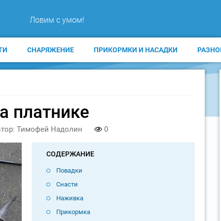
Ловим с умом!
ТИ
СНАРЯЖЕНИЕ
ПРИКОРМКИ И НАСАДКИ
РАЗНО
а платнике
тор: Тимофей Надолин
0
СОДЕРЖАНИЕ
Повадки
Снасти
Наживка
Прикормка