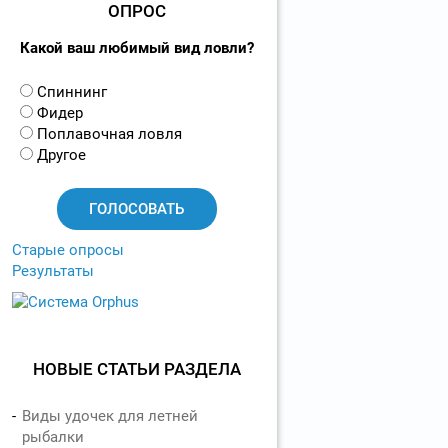
ОПРОС
Какой ваш любимый вид ловли?
В
Спиннинг
а
Фидер
р
Поплавочная ловля
и
Другое
а
н
т
ы
Старые опросы
Результаты
НОВЫЕ СТАТЬИ РАЗДЕЛА
Виды удочек для летней
рыбалки