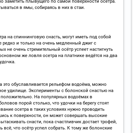
жно заметить плывущего по самой поверхности осетра.
ываться в ямы, собираясь в них в стаи.
етра на спиннинговую снасть, могут иметь под собой
е редко и только на очень медленный джиг с
ых не очень стремительный осётр успеет настигнуть
 основном же ловля осетра на платнике ведётся на два
удочка.
 а это обуславливается рельефом водоёма, можно
ное удилище. Эксперименты с болонской снастью на
 положительно. На популярных водоёмах в
оловов порой столько, что удочки на берегу стоят
вание осетра в таких условиях нужно проводить
вшись к поверхности, он может совершать высокие
ытаскивать снасти, пока счастливчик достает трофей,
 всё, что осётр успел собрать. К тому же болонские