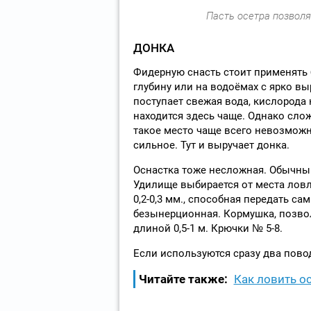
Пасть осетра позвол
ДОНКА
Фидерную снасть стоит применять б
глубину или на водоёмах с ярко вы
поступает свежая вода, кислорода н
находится здесь чаще. Однако слож
такое место чаще всего невозможно
сильное. Тут и выручает донка.
Оснастка тоже несложная. Обычны
Удилище выбирается от места ловл
0,2-0,3 мм., способная передать с
безынерционная. Кормушка, позво
длиной 0,5-1 м. Крючки № 5-8.
Если используются сразу два повод
Читайте также:
Как ловить о