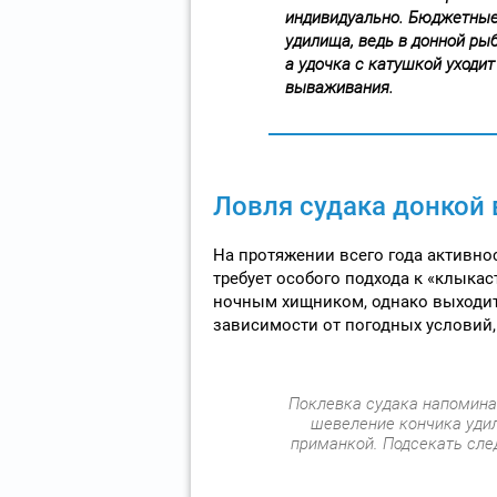
индивидуально. Бюджетные 
удилища, ведь в донной ры
а удочка с катушкой уходит
вываживания.
Ловля судака донкой 
На протяжении всего года активно
требует особого подхода к «клыкас
ночным хищником, однако выходить
зависимости от погодных условий,
Поклевка судака напомина
шевеление кончика уди
приманкой. Подсекать сле