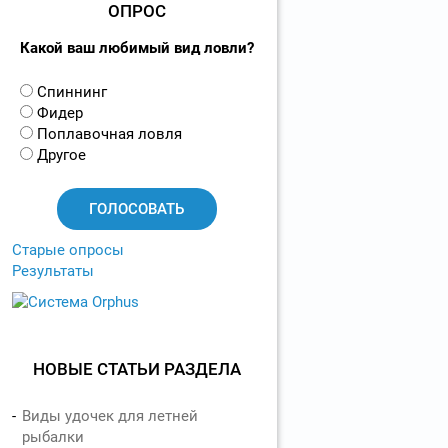
ОПРОС
Какой ваш любимый вид ловли?
В
Спиннинг
а
Фидер
р
Поплавочная ловля
и
Другое
а
н
т
ы
Старые опросы
Результаты
НОВЫЕ СТАТЬИ РАЗДЕЛА
Виды удочек для летней
рыбалки