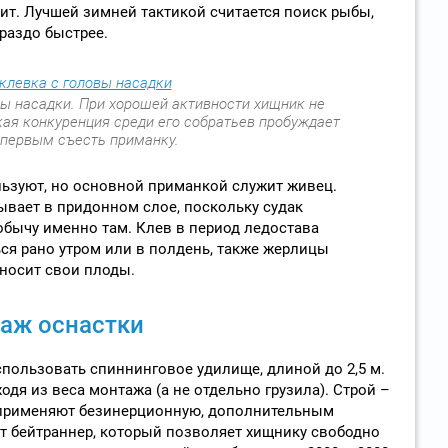
оит. Лучшей зимней тактикой считается поиск рыбы,
раздо быстрее.
вы насадки. При хорошей активности хищник не
кая конкуренция среди его собратьев пробуждает
 первым съесть приманку.
ьзуют, но основной приманкой служит живец.
ывает в придонном слое, поскольку судак
обычу именно там. Клев в период ледостава
ся рано утром или в полдень, также жерлицы
иносит свои плоды.
таж оснастки
спользовать спиннинговое удилище, длиной до 2,5 м.
одя из веса монтажа (а не отдельно грузила). Строй –
 применяют безинерционную, дополнительным
 бейтраннер, который позволяет хищнику свободно