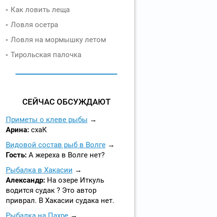
Как ловить леща
Ловля осетра
Ловля на мормышку летом
Тирольская палочка
СЕЙЧАС ОБСУЖДАЮТ
Приметы о клеве рыбы
Арина:
схаК
Видовой состав рыб в Волге
Гость:
А жереха в Волге нет?
Рыбалка в Хакасии
Александр:
На озере Иткуль
водится судак ? Это автор
приврал. В Хакасии судака нет.
Рыбалка на Пахре