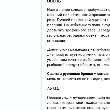
ОСЕНЬ
Наступление холодов пробуждает в 
осенний пик активности приходитс
рот». Лучшей приманкой считают п
плавник. На небольшого живца суд
достигать трофейного веса. В сре
килограммов, однако осень – пора 
кг и выше.
Донки стоит размещать на глубоков
дне присутствует коряжник, то эт
умеренном течении рыба ведет себя
рыбалкой следует обратить вниман
Свалы и русловые бровки – основн
мель он кормиться не выходит, по
ЗИМА
Первый лед – лучшее время для ло
донки, которая носит название «ж
перспективных точек: свалов, русл