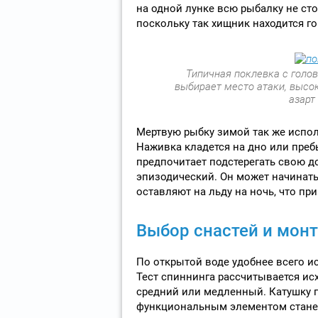
на одной лунке всю рыбалку не ст
поскольку так хищник находится го
Типичная поклевка с голо
выбирает место атаки, высо
азарт
Мертвую рыбку зимой так же испол
Наживка кладется на дно или преб
предпочитает подстерегать свою д
эпизодический. Он может начинать
оставляют на льду на ночь, что пр
Выбор снастей и мон
По открытой воде удобнее всего и
Тест спиннинга рассчитывается исх
средний или медленный. Катушку
функциональным элементом станет