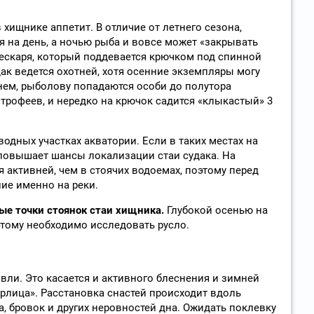
хищнике аппетит. В отличие от летнего сезона,
я на день, а ночью рыба и вовсе может «закрывать
ескаря, который поддевается крючком под спинной
ак ведется охотней, хотя осенние экземпляры могу
днем, рыболову попадаются особи до полутора
трофеев, и нередко на крючок садится «клыкастый» 3
одных участках акватории. Если в таких местах на
о повышает шансы локализации стаи судака. На
 активней, чем в стоячих водоемах, поэтому перед
ие именно на реки.
ые точки стоянок стаи хищника.
Глубокой осенью на
этому необходимо исследовать русло.
вли. Это касается и активного блеснения и зимней
ерлица». Расстановка снастей происходит вдоль
а, бровок и других неровностей дна. Ожидать поклевку