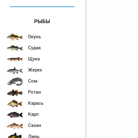
РЫБЫ
Окунь
Судак
Щука
Жерех
Сом
Ротан
Карась
Карп
Сазан
Линь