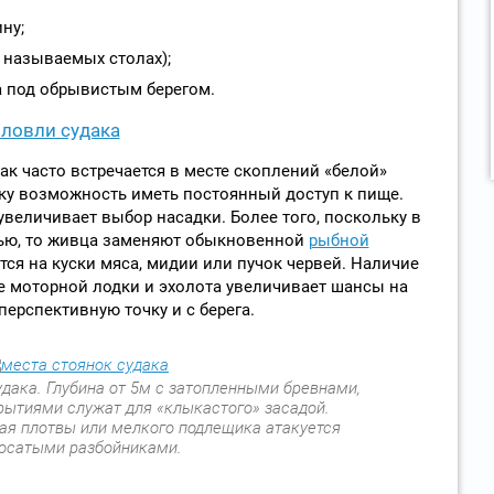
ну;
 называемых столах);
а под обрывистым берегом.
 ловли судака
ак часто встречается в месте скоплений «белой»
ку возможность иметь постоянный доступ к пище.
величивает выбор насадки. Более того, поскольку в
чью, то живца заменяют обыкновенной
рыбной
ется на куски мяса, мидии или пучок червей. Наличие
е моторной лодки и эхолота увеличивает шансы на
перспективную точку и с берега.
дака. Глубина от 5м с затопленными бревнами,
рытиями служат для «клыкастого» засадой.
я плотвы или мелкого подлещика атакуется
осатыми разбойниками.