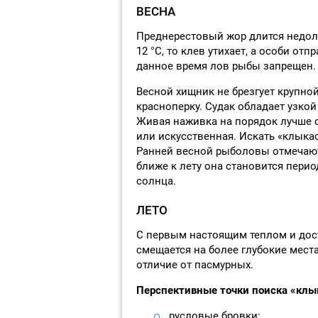
ВЕСНА
Преднерестовый жор длится недолго
12 °C, то клев утихает, а особи от
данное время лов рыбы запрещен.
Весной хищник не брезгует крупно
красноперку. Судак обладает узкой
Живая наживка на порядок лучше о
или искусственная. Искать «клыкас
Ранней весной рыболовы отмечают
ближе к лету она становится перио
солнца.
ЛЕТО
С первым настоящим теплом и дос
смещается на более глубокие места
отличие от пасмурных.
Перспективные точки поиска «клык
русловые бровки;