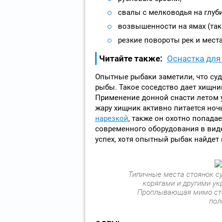
свалы с мелководья на глуби
возвышенности на ямах (так
резкие повороты рек и мест
Читайте также:
Оснастка для
Опытные рыбаки заметили, что суд
рыбы. Такое соседство дает хищни
Применение донной снасти летом у
жару хищник активно питается но
нарезкой
, также он охотно попада
современного оборудования в вид
успех, хотя опытный рыбак найдет 
Типичные места стоянок су
корягами и другими ук
Проплывающая мимо ста
пол