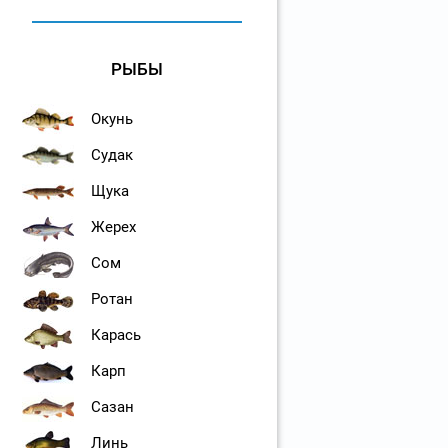
РЫБЫ
Окунь
Судак
Щука
Жерех
Сом
Ротан
Карась
Карп
Сазан
Линь