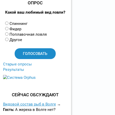
ОПРОС
Какой ваш любимый вид ловли?
В
Спиннинг
а
Фидер
р
Поплавочная ловля
и
Другое
а
н
т
ы
Старые опросы
Результаты
СЕЙЧАС ОБСУЖДАЮТ
Видовой состав рыб в Волге
Гость:
А жереха в Волге нет?