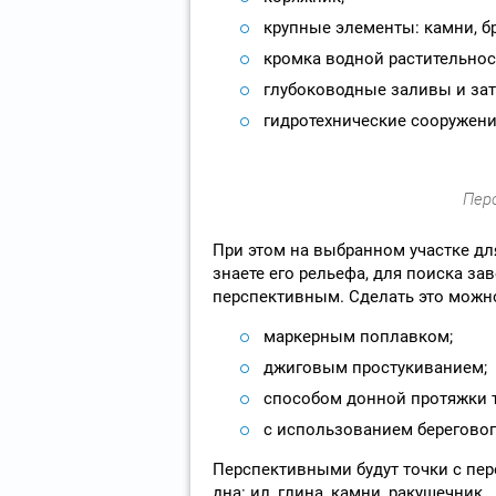
крупные элементы: камни, б
кромка водной растительнос
глубоководные заливы и за
гидротехнические сооружени
Пер
При этом на выбранном участке дл
знаете его рельефа, для поиска за
перспективным. Сделать это можн
маркерным поплавком;
джиговым простукиванием;
способом донной протяжки т
с использованием береговог
Перспективными будут точки с пер
дна: ил, глина, камни, ракушечник.