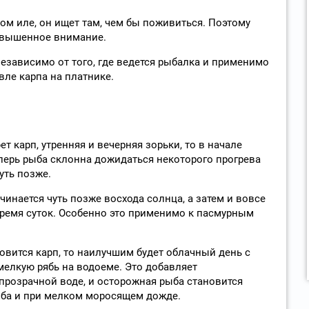
ом иле, он ищет там, чем бы поживиться. Поэтому
повышенное внимание.
зависимо от того, где ведется рыбалка и применимо
вле карпа на платнике.
т карп, утренняя и вечерняя зорьки, то в начале
еперь рыба склонна дожидаться некоторого прогрева
уть позже.
чинается чуть позже восхода солнца, а затем и вовсе
ремя суток. Особенно это применимо к пасмурным
 ловится карп, то наилучшим будет облачный день с
елкую рябь на водоеме. Это добавляет
розрачной воде, и осторожная рыба становится
ыба и при мелком моросящем дожде.