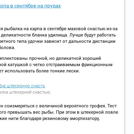
рпа в сентябре на прудах
 рыбалка на карпа в сентябре маховой снастью из-за
 деликатности бланка удилища. Лучше будут работать
ретного типа удочки зависит от дальности дистанции
болова.
мплектованы прочной, но деликатной хорошей
ной катушкой с четко отстраиваемым фрикционным
т использовать более тонкие лески.
лка штекерной снастью.
н соизмеряться с величиной вероятного трофея. Тест
го превышать вес рыбы. При этом в штекерной ловле
ие нити благодаря резиновому амортизатору,