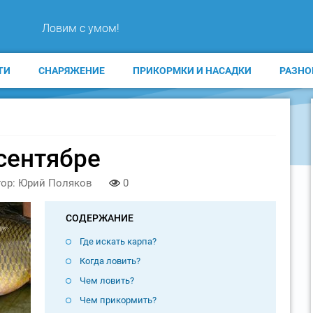
Ловим с умом!
ТИ
СНАРЯЖЕНИЕ
ПРИКОРМКИ И НАСАДКИ
РАЗНО
сентябре
ор: Юрий Поляков
0
СОДЕРЖАНИЕ
Где искать карпа?
Когда ловить?
Чем ловить?
Чем прикормить?