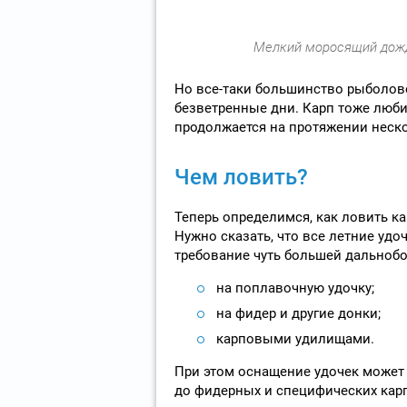
Мелкий моросящий дожди
Но все-таки большинство рыболов
безветренные дни. Карп тоже любит
продолжается на протяжении неско
Чем ловить?
Теперь определимся, как ловить ка
Нужно сказать, что все летние удо
требование чуть большей дальнобо
на поплавочную удочку;
на фидер и другие донки;
карповыми удилищами.
При этом оснащение удочек может
до фидерных и специфических кар