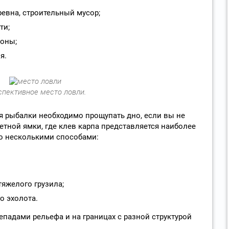
ревна, строительный мусор;
ти;
тоны;
я.
спективное место ловли.
я рыбалки необходимо прощупать дно, если вы не
ветной ямки, где клев карпа представляется наиболее
о несколькими способами:
яжелого грузила;
о эхолота.
епадами рельефа и на границах с разной структурой