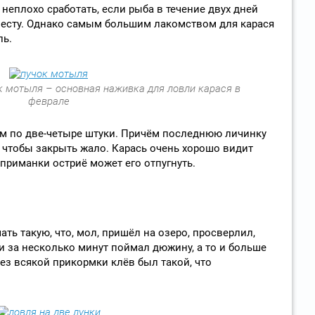
неплохо сработать, если рыба в течение двух дней
есту. Однако самым большим лакомством для карася
ль.
 мотыля – основная наживка для ловли карася в
феврале
 по две-четыре штуки. Причём последнюю личинку
 чтобы закрыть жало. Карась очень хорошо видит
 приманки остриё может его отпугнуть.
ь такую, что, мол, пришёл на озеро, просверлил,
 за несколько минут поймал дюжину, а то и больше
без всякой прикормки клёв был такой, что