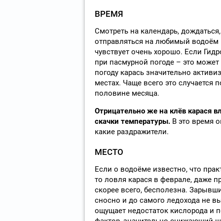
ВРЕМЯ
Смотреть на календарь, дождаться, 
отправляться на любимый водоём не
чувствует очень хорошо. Если Гид
при пасмурной погоде – это может
погоду карась значительно активи
местах. Чаще всего это случается 
половине месяца.
Отрицательно же на клёв карася в
скачки температуры.
В это время о
какие раздражители.
МЕСТО
Если о водоёме известно, что прак
то ловля карася в феврале, даже п
скорее всего, бесполезна. Зарывши
сносно и до самого ледохода не вы
ощущает недостаток кислорода и п
фактор, значительно снижающий ша