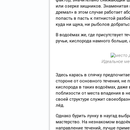
или озерке хищников. Знаменитая п
дремал» в этом случае работает а
попасть в пасть к пятнистой разбо
куда ни щука, ни рыболов добратьс
В водоёмах же, где присутствует т
ручьи, кислорода намного больше, 
Идеальное ме
Здесь карась в спячку предпочитает
стороне от основного течения, не п
кислорода в таких водоёмах, даже 
поблизости от места впадения в н
своей структуре служит своеобраз
лёд.
Однако бурить лунку в наугад выбра
мастерство. На незнакомом водоём
направление течений, лучше приме