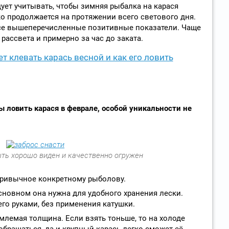
ует учитывать, чтобы зимняя рыбалка на карася
о продолжается на протяжении всего светового дня.
все вышеперечисленные позитивные показатели. Чаще
 рассвета и примерно за час до заката.
т клевать карась весной и как его ловить
ы ловить карася в феврале, особой уникальности не
ть хорошо виден и качественно огружен
привычное конкретному рыболову.
сновном она нужна для удобного хранения лески.
го руками, без применения катушки.
емлемая толщина. Если взять тоньше, то на холоде
 обращаться, да и крупный карась легко сможет её