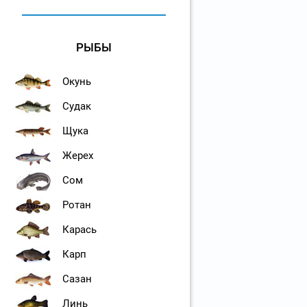
РЫБЫ
Окунь
Судак
Щука
Жерех
Сом
Ротан
Карась
Карп
Сазан
Линь