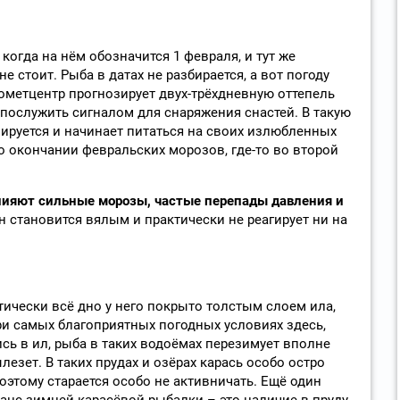
когда на нём обозначится 1 февраля, и тут же
 стоит. Рыба в датах не разбирается, а вот погоду
рометцентр прогнозирует двух-трёхдневную оттепель
 послужить сигналом для снаряжения снастей. В такую
зируется и начинает питаться на своих излюбленных
по окончании февральских морозов, где-то во второй
лияют сильные морозы, частые перепады давления и
н становится вялым и практически не реагирует ни на
тически всё дно у него покрыто толстым слоем ила,
ри самых благоприятных погодных условиях здесь,
сь в ил, рыба в таких водоёмах перезимует вполне
лезет. В таких прудах и озёрах карась особо остро
оэтому старается особо не активничать. Ещё один
нс зимней карасёвой рыбалки – это наличие в пруду