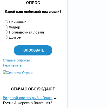
ОПРОС
Какой ваш любимый вид ловли?
В
Спиннинг
а
Фидер
р
Поплавочная ловля
и
Другое
а
н
т
ы
Старые опросы
Результаты
СЕЙЧАС ОБСУЖДАЮТ
Видовой состав рыб в Волге
Гость:
А жереха в Волге нет?