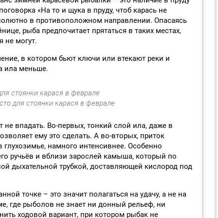
оговорка «На то и щука в пруду, чтоб карась не
бсолютно в противоположном направлении. Опасаясь
йнице, рыба предпочитает прятаться в таких местах,
я не могут.
ечение, в котором бьют ключи или втекают реки и
а ила меньше.
сто для стоянки карася в феврале
 не впадать. Во-первых, тонкий слой ила, даже в
озволяет ему это сделать. А во-вторых, приток
в глухозимье, намного интенсивнее. Особенно
его ручьёв и вблизи зарослей камыша, который по
ной дыхательной трубкой, доставляющей кислород под
нной точке – это значит полагаться на удачу, а не на
е, где рыболов не знает ни донный рельеф, ни
нить ходовой вариант, при котором рыбак не