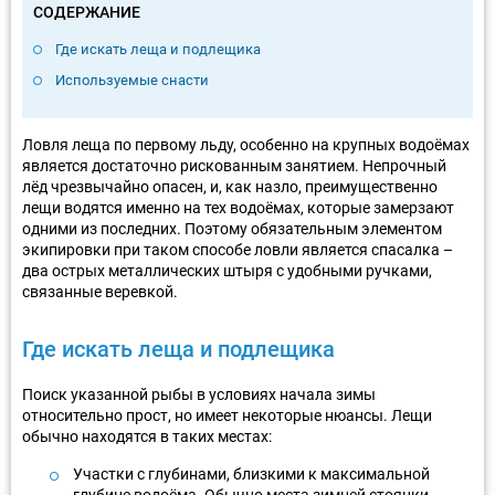
СОДЕРЖАНИЕ
Где искать леща и подлещика
Используемые снасти
Ловля леща по первому льду, особенно на крупных водоёмах
является достаточно рискованным занятием. Непрочный
лёд чрезвычайно опасен, и, как назло, преимущественно
лещи водятся именно на тех водоёмах, которые замерзают
одними из последних. Поэтому обязательным элементом
экипировки при таком способе ловли является спасалка –
два острых металлических штыря с удобными ручками,
связанные веревкой.
Где искать леща и подлещика
Поиск указанной рыбы в условиях начала зимы
относительно прост, но имеет некоторые нюансы. Лещи
обычно находятся в таких местах:
Участки с глубинами, близкими к максимальной
глубине водоёма. Обычно места зимней стоянки