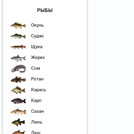
РЫБЫ
Окунь
Судак
Щука
Жерех
Сом
Ротан
Карась
Карп
Сазан
Линь
Лещ