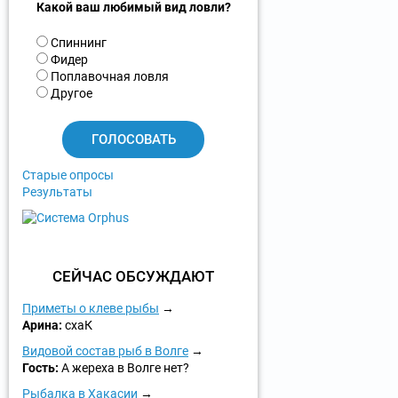
Какой ваш любимый вид ловли?
В
Спиннинг
а
Фидер
р
Поплавочная ловля
и
Другое
а
н
т
ы
Старые опросы
Результаты
СЕЙЧАС ОБСУЖДАЮТ
Приметы о клеве рыбы
Арина:
схаК
Видовой состав рыб в Волге
Гость:
А жереха в Волге нет?
Рыбалка в Хакасии