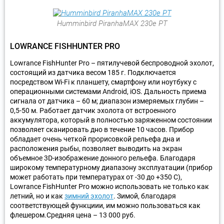
Humminbird PiranhaMAX 230e PT
LOWRANCE FISHHUNTER PRO
Lowrance FishHunter Pro – пятилучевой беспроводной эхолот,
состоящий из датчика весом 185 г. Подключается
посредством Wi-Fi к планшету, смартфону или ноутбуку с
операционными системами Android, iOS. Дальность приема
сигнала от датчика – 60 м; диапазон измеряемых глубин –
0,5-50 м. Работает датчик эхолота от встроенного
аккумулятора, который в полностью заряженном состоянии
позволяет сканировать дно в течение 10 часов. Прибор
обладает очень четкой прорисовкой рельефа дна и
расположения рыбы, позволяет выводить на экран
объемное 3D-изображение донного рельефа. Благодаря
широкому температурному диапазону эксплуатации (прибор
может работать при температурах от -30 до +350 С),
Lowrance FishHunter Pro можно использовать не только как
летний, но и как
зимний эхолот
. Зимой, благодаря
соответствующей функциии, им можно пользоваться как
флешером.Средняя цена – 13 000 руб.