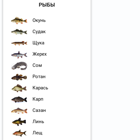
РЫБЫ
Окунь
Судак
Щука
Жерех
Сом
Ротан
Карась
Карп
Сазан
Линь
Лещ