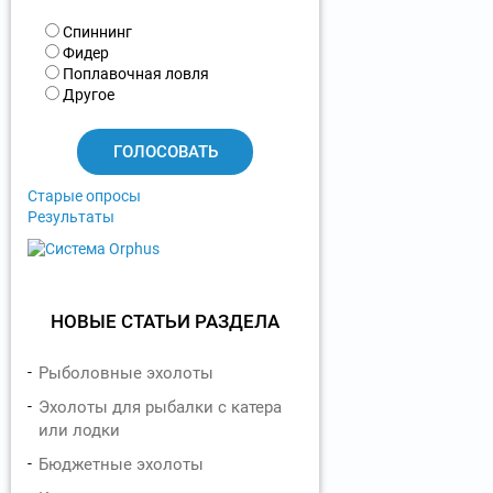
В
Спиннинг
а
Фидер
р
Поплавочная ловля
и
Другое
а
н
т
ы
Старые опросы
Результаты
НОВЫЕ СТАТЬИ РАЗДЕЛА
Рыболовные эхолоты
Эхолоты для рыбалки с катера
или лодки
Бюджетные эхолоты