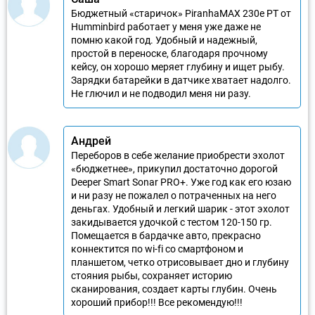
Бюджетный «старичок» PiranhaMAX 230e PT от
Humminbird работает у меня уже даже не
помню какой год. Удобный и надежный,
простой в переноске, благодаря прочному
кейсу, он хорошо меряет глубину и ищет рыбу.
Зарядки батарейки в датчике хватает надолго.
Не глючил и не подводил меня ни разу.
Андрей
Переборов в себе желание приобрести эхолот
«бюджетнее», прикупил достаточно дорогой
Deeper Smart Sonar PRO+. Уже год как его юзаю
и ни разу не пожалел о потраченных на него
деньгах. Удобный и легкий шарик - этот эхолот
закидывается удочкой с тестом 120-150 гр.
Помещается в бардачке авто, прекрасно
коннектится по wi-fi со смартфоном и
планшетом, четко отрисовывает дно и глубину
стояния рыбы, сохраняет историю
сканирования, создает карты глубин. Очень
хороший прибор!!! Все рекомендую!!!